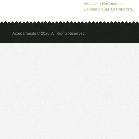
Atribución-NoComercial-
CompartirIgual 3.0 Unported
.
Acordarme.de © 2026. All Rights Reserved.