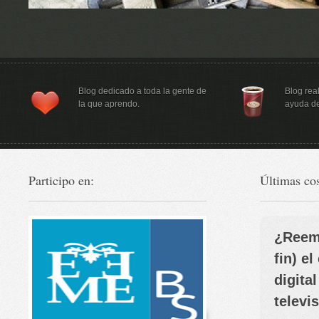
Blog dedicado a toda la gente de
Blog rea
la que aprendo.
ayuda de
Participo en:
Últimas cos
¿Reem
fin) e
digital
televi