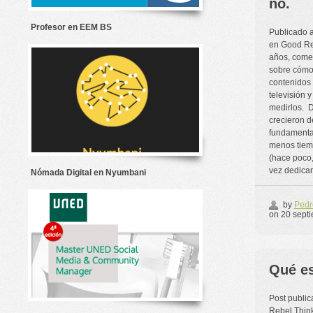
no.
Profesor en EEM BS
Publicado 
en Good Re
años, comen
sobre cómo
contenidos 
televisión
medirlos. 
crecieron d
fundamenta
menos tiemp
(hace poco,
vez dedica
Nómada Digital en Nyumbani
by
Pedr
on
20 septi
Qué es
Post public
Rebel Thin