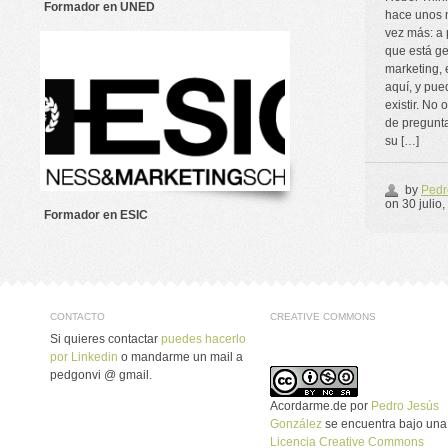
Formador en UNED
hace unos 
vez más: a 
que está g
marketing, 
aquí, y pue
existir. No 
de pregunta
su […]
by
Pedr
on
30 julio
Formador en ESIC
CONTACTO
CREATIVE COMMONS
Si quieres contactar
puedes hacerlo
por Linkedin
o mandarme un mail a
pedgonvi @ gmail.
Acordarme.de
por
Pedro Jesús
González
se encuentra bajo una
Licencia Creative Commons