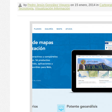
by
Pedro Jesús González Viguera
on
15 enero, 2014
in
Cartograf
Tecnología
,
Visualización Información