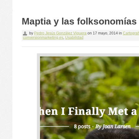
Maptia y las folksonomías
by
Pedro Jesús González Viguera
on
17 mayo, 2014
in
Cartograf
conversionmarketing.es
,
Usabilidad