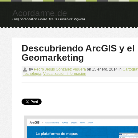
Acordarme.de
Blog personal de Pedro Jesús González Viguera
Descubriendo ArcGIS y el
Geomarketing
by
Pedro Jesús González Viguera
on
15 enero, 2014
in
Cartograf
Tecnología
,
Visualización Información