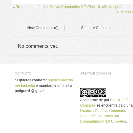
←
Tc como plataforma: Crowd Companies & TcPlus. Un año después
Una refle
View Comments (0)
Submit A Comment
No comments yet.
CONTACTO
CREATIVE COMMONS
Si quieres contactar
puedes hacerlo
por Linkedin
o mandarme un mail a
pedgonvi @ gmail.
Acordarme.de
por
Pedro Jesús
González
se encuentra bajo una
Licencia Creative Commons
Atribución-NoComercial-
CompartirIgual 3.0 Unported
.