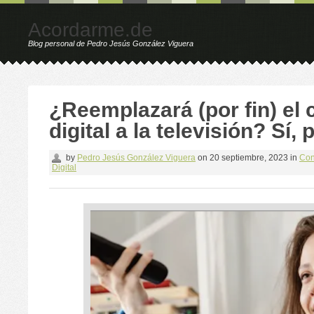
Acordarme.de
Blog personal de Pedro Jesús González Viguera
¿Reemplazará (por fin) el 
digital a la televisión? Sí, 
by
Pedro Jesús González Viguera
on
20 septiembre, 2023
in
Con
Digital