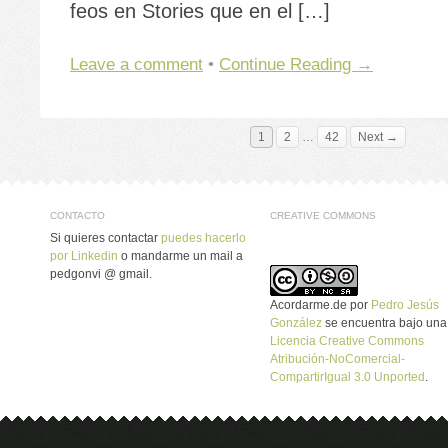
feos en Stories que en el […]
Leave a comment
•
Continue Reading →
1
2
…
42
Next →
CONTACTO
CREATIVE COMMONS
Si quieres contactar
puedes hacerlo
por Linkedin
o mandarme un mail a
pedgonvi @ gmail.
Acordarme.de
por
Pedro Jesús
González
se encuentra bajo una
Licencia Creative Commons
Atribución-NoComercial-
CompartirIgual 3.0 Unported
.