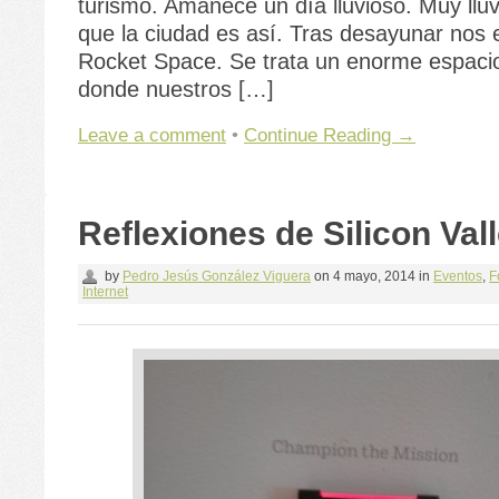
turismo. Amanece un día lluvioso. Muy llu
que la ciudad es así. Tras desayunar no
Rocket Space. Se trata un enorme espaci
donde nuestros […]
Leave a comment
•
Continue Reading →
Reflexiones de Silicon Val
by
Pedro Jesús González Viguera
on
4 mayo, 2014
in
Eventos
,
F
Internet