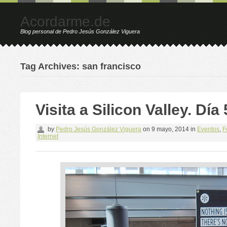
Acordarme.de
Blog personal de Pedro Jesús González Viguera
Tag Archives: san francisco
Visita a Silicon Valley. Día
by
Pedro Jesús González Viguera
on
9 mayo, 2014
in
Eventos
,
F
Internet