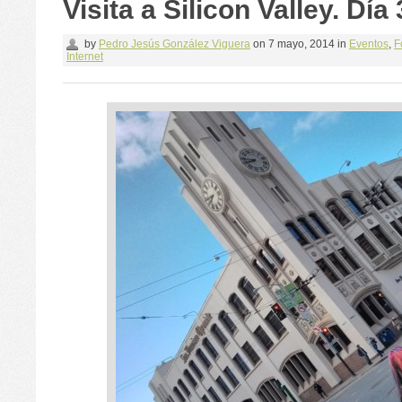
Visita a Silicon Valley. Día 
by
Pedro Jesús González Viguera
on
7 mayo, 2014
in
Eventos
,
F
Internet