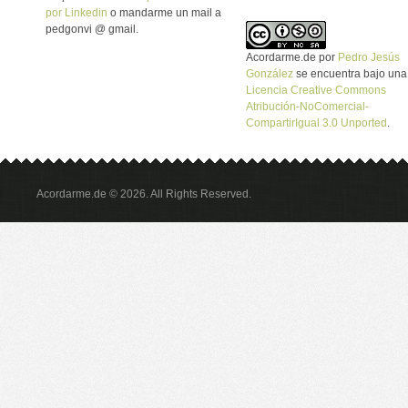
por Linkedin
o mandarme un mail a
pedgonvi @ gmail.
Acordarme.de
por
Pedro Jesús
González
se encuentra bajo una
Licencia Creative Commons
Atribución-NoComercial-
CompartirIgual 3.0 Unported
.
Acordarme.de © 2026. All Rights Reserved.