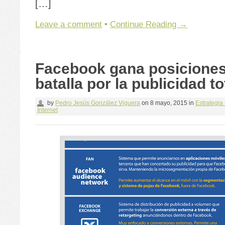
[…]
Leave a comment
•
Continue Reading →
Facebook gana posiciones
batalla por la publicidad to
by
Pedro Jesús González Viguera
on
8 mayo, 2015
in
Estrategia 
Internet