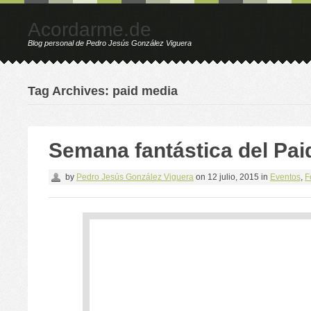
Acordarme.de
Blog personal de Pedro Jesús González Viguera
Tag Archives: paid media
Semana fantástica del Pai
by
Pedro Jesús González Viguera
on
12 julio, 2015
in
Eventos
,
F