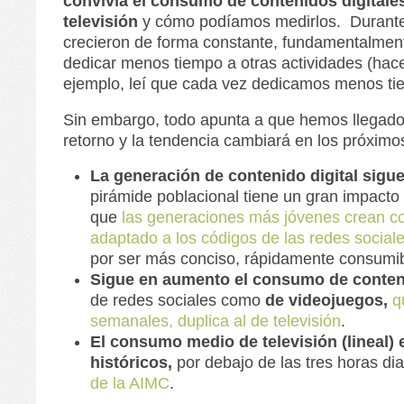
convivía el consumo de contenidos digitales
televisión
y cómo podíamos medirlos. Durant
crecieron de forma constante, fundamentalmen
dedicar menos tiempo a otras actividades (hac
ejemplo, leí que cada vez dedicamos menos ti
Sin embargo, todo apunta a que hemos llegado
retorno y la tendencia cambiará en los próximo
La generación de contenido digital sigu
pirámide poblacional tiene un gran impacto 
que
las generaciones más jóvenes crean c
adaptado a los códigos de las redes sociale
por ser más conciso, rápidamente consumib
Sigue en aumento el consumo de conteni
de redes sociales como
de videojuegos,
q
semanales, duplica al de televisión
.
El consumo medio de televisión (lineal)
históricos,
por debajo de las tres horas dia
de la AIMC
.