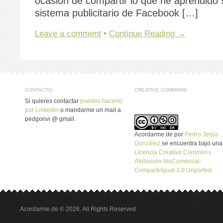
ocasión de compartir lo que he aprendido 
sistema publicitario de Facebook […]
Leave a comment
•
Continue Reading →
CONTACTO
CREATIVE COMMONS
Si quieres contactar
puedes hacerlo
por Linkedin
o mandarme un mail a
pedgonvi @ gmail.
Acordarme.de
por
Pedro Jesús
González
se encuentra bajo una
Licencia Creative Commons
Atribución-NoComercial-
CompartirIgual 3.0 Unported
.
Acordarme.de © 2026. All Rights Reserved.