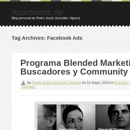
Acordarme.de
Blog personal de Pedro Jesús González Viguera
Tag Archives: Facebook Ads
Programa Blended Market
Buscadores y Community
by
Pedro Jesús González Viguera
on
11 mayo, 2014
in
Eventos
,
Sociales