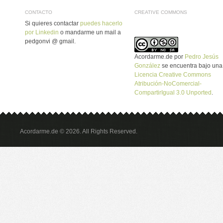
CONTACTO
CREATIVE COMMONS
Si quieres contactar
puedes hacerlo
por Linkedin
o mandarme un mail a
pedgonvi @ gmail.
Acordarme.de
por
Pedro Jesús
González
se encuentra bajo una
Licencia Creative Commons
Atribución-NoComercial-
CompartirIgual 3.0 Unported
.
Acordarme.de © 2026. All Rights Reserved.