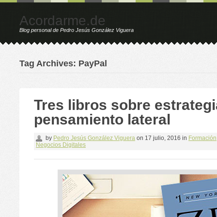
Acordarme.de
Blog personal de Pedro Jesús González Viguera
Tag Archives: PayPal
Tres libros sobre estrategi
pensamiento lateral
by
Pedro Jesús González Viguera
on
17 julio, 2016
in
Formación
Negocios Digitales