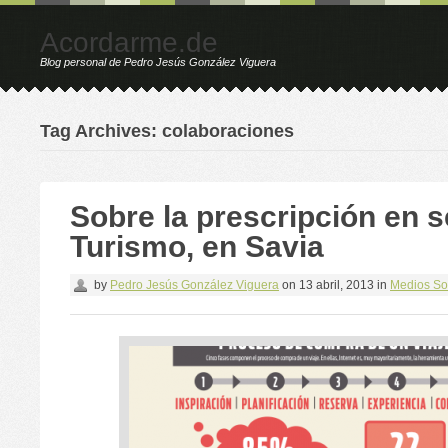
Acordarme.de
Blog personal de Pedro Jesús González Viguera
Tag Archives: colaboraciones
Sobre la prescripción en s
Turismo, en Savia
by
Pedro Jesús González Viguera
on
13 abril, 2013
in
Medios So