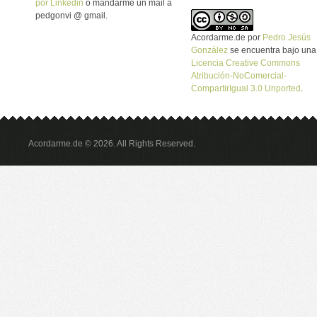
por Linkedin
o mandarme un mail a
pedgonvi @ gmail.
Acordarme.de
por
Pedro Jesús
González
se encuentra bajo una
Licencia Creative Commons
Atribución-NoComercial-
CompartirIgual 3.0 Unported
.
Acordarme.de © 2026. All Rights Reserved.