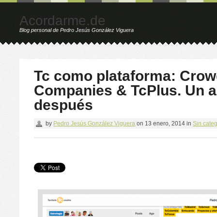
Acordarme.de
Blog personal de Pedro Jesús González Viguera
Tc como plataforma: Cro
Companies & TcPlus. Un 
después
by
Pedro Jesús González Viguera
on
13 enero, 2014
in
Sin categ