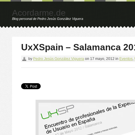
Acordarme.de
Blog personal de Pedro Jesús González Viguera
UxXSpain – Salamanca 20
by
Pedro Jesús González Viguera
on
17 mayo, 2012
in
Eventos
,