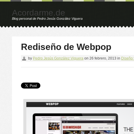
Acordarme.de
Blog personal de Pedro Jesús González Viguera
Rediseño de Webpop
by
Pedro Jesús González Viguera
on
26 febrero, 2013
in
Diseño