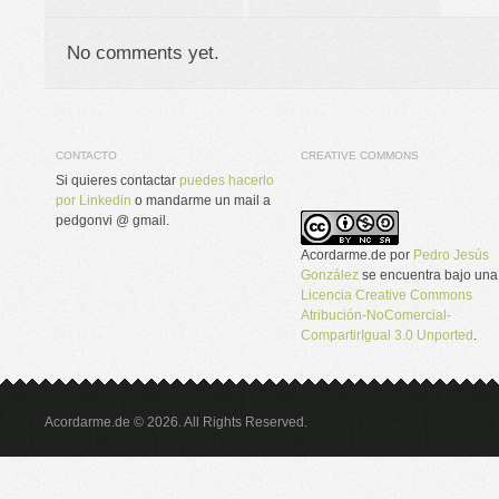
No comments yet.
CONTACTO
CREATIVE COMMONS
Si quieres contactar
puedes hacerlo
por Linkedin
o mandarme un mail a
pedgonvi @ gmail.
Acordarme.de
por
Pedro Jesús
González
se encuentra bajo una
Licencia Creative Commons
Atribución-NoComercial-
CompartirIgual 3.0 Unported
.
Acordarme.de © 2026. All Rights Reserved.